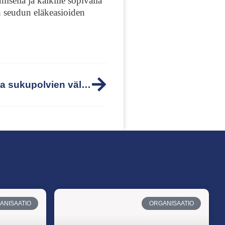
misellä ja kaikille sopivalla
n seudun eläkeasioiden
Miten voimme edesauttaa sukupolvien välistä yhteyttä ja tukea eläkeläisten hyvinvointia?
ANISAATIO
ORGANISAATIO