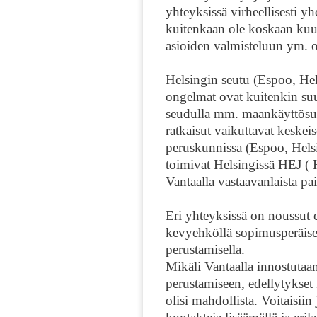
yhteyksissä virheellisesti y
kuitenkaan ole koskaan kuu
asioiden valmisteluun ym. on
Helsingin seutu (Espoo, Hel
ongelmat ovat kuitenkin su
seudulla mm. maankäyttösuunn
ratkaisut vaikuttavat keske
peruskunnissa (Espoo, Helsin
toimivat Helsingissä HEJ ( 
Vantaalla vastaavanlaista pai
Eri yhteyksissä on noussut e
kevyehköllä sopimusperäis
perustamisella.
Mikäli Vantaalla innostutaan
perustamiseen, edellytykse
olisi mahdollista. Voitaisii