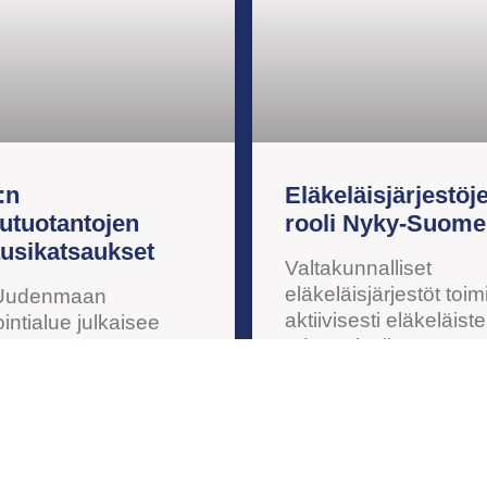
:n
Eläkeläisjärjestöj
lutuotantojen
rooli Nyky-Suom
usikatsaukset
Valtakunnalliset
eläkeläisjärjestöt toim
-Uudenmaan
aktiivisesti eläkeläist
intialue julkaisee
edunvalvojina.
ittain
Paikallisjärjestöt tarjo
utuotannon
eläkeläisille yhteisön
vedon, joka kuvaa
kuulua, ja mahdollist
jen saatavuutta,
monipuolisen vapaa-a
intialueen
kulttuuri- ja liikuntato
stötilannetta ja muita