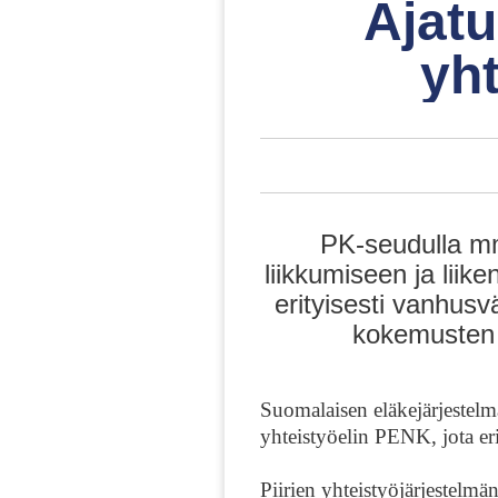
Ajat
yh
PK-seudulla mm
liikkumiseen ja liike
erityisesti vanhusvä
kokemusten v
Suomalaisen eläkejärjestelmä
yhteistyöelin PENK, jota e
Piirien yhteistyöjärjestelm