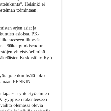
ttelukunta”. Helsinki ei
stelmän toimintaan,
sten arjen asiat ja
untien asioista.
PK-
iikenteeseen liittyvät
tuun. Pääkaupunkiseudun
jestöjen yhteistyöeliminä
keläisten Keskusliitto Ry ).
yötä jotenkin lisätä joko
un omaan PENKIN
en tapaisen yhteistyöelimen
K tyyppisen rakenteeseen
n vaihto olemassa olevia