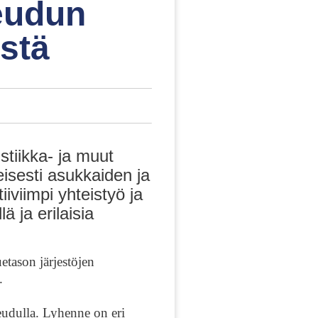
eudun
stä
tiikka- ja muut
keisesti asukkaiden ja
iiviimpi yhteistyö ja
 ja erilaisia
etason järjestöjen
.
eudulla. Lyhenne on eri