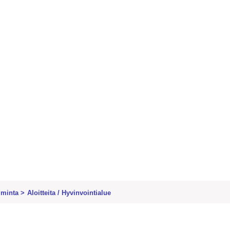
iminta
>
Aloitteita
/
Hyvinvointialue