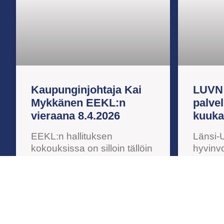
Kaupunginjohtaja Kai
LUVN
Mykkänen EEKL:n
palve
vieraana 8.4.2026
kuuka
EEKL:n hallituksen
Länsi
kokouksissa on silloin tällöin
hyvinvo
aamukahvivieraana
kuukaus
henkilöitä kaupungin tai
palvel
hyvinvointialueen
yhteen
organisaatiosta.
palvelu
Kaupunginjohtaja Kai
hyvinvo
Mykkänen saatiin vieraaksi
henkilö