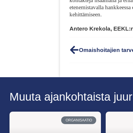
kontakteja lisäämällä ja eril
etenemistavalla hankkeessa 
kehittämiseen.
Antero Krekola, EEKL:n
Muuta ajankohtaista juur
ORGANISAATIO