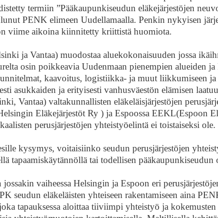
hdistetty termiin ”Pääkaupunkiseudun eläkejärjestöjen neuvo
lunut PENK elimeen Uudellamaalla. Penkin nykyisen järje
 viime aikoina kiinnitetty kriittistä huomiota.
sinki ja Vantaa) muodostaa aluekokonaisuuden jossa ikäihmi
urelta osin poikkeavia Uudenmaan pienempien alueiden ja k
itelmat, kaavoitus, logistiikka- ja muut liikkumiseen ja l
isesti asukkaiden ja erityisesti vanhusväestön elämisen laa
ki, Vantaa) valtakunnallisten eläkeläisjärjestöjen perusjär
Helsingin Eläkejärjestöt Ry ) ja Espoossa EEKL(Espoon Elä
kaalisten perusjärjestöjen yhteistyöelintä ei toistaiseksi ole.
sille kysymys, voitaisiinko seudun perusjärjestöjen yhteist
ellä tapaamiskäytännöllä tai todellisen pääkaupunkiseud
 jossakin vaiheessa Helsingin ja Espoon eri perusjärjestöj
t PK seudun eläkeläisten yhteiseen rakentamiseen aina PEN
n joka tapauksessa aloittaa tiiviimpi yhteistyö ja kokemuste