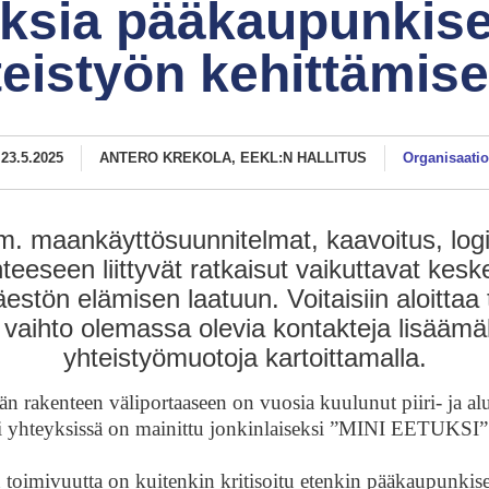
uksia pääkaupunkis
teistyön kehittämise
23.5.2025
ANTERO KREKOLA, EEKL:N HALLITUS
Organisaatio
. maankäyttösuunnitelmat, kaavoitus, logis
nteeseen liittyvät ratkaisut vaikuttavat kes
estön elämisen laatuun. Voitaisiin aloittaa t
aihto olemassa olevia kontakteja lisäämällä
yhteistyömuotoja kartoittamalla.
n rakenteen väliportaaseen on vuosia kuulunut piiri- ja alu
ri yhteyksissä on mainittu jonkinlaiseksi ”MINI EETUKSI”
än toimivuutta on kuitenkin kritisoitu etenkin pääkaupunkis