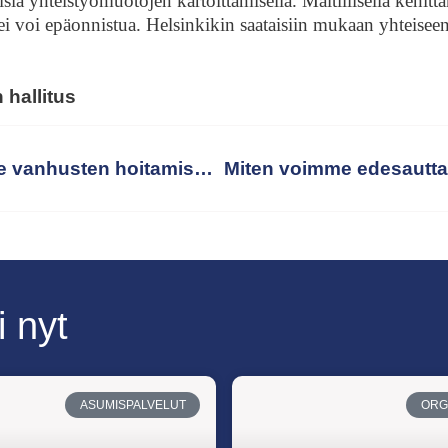
aisia yhteistyömuotojen kartoittamisella. Maltillisella kehittä
ei voi epäonnistua. Helsinkikin saataisiin mukaan yhteisee
 hallitus
Omaishoitajien tarve vanhusten hoitamisessa kasvaa nopeasti – löytyykö tähän halukkaita omaisia?
i nyt
ASUMISPALVELUT
ORG