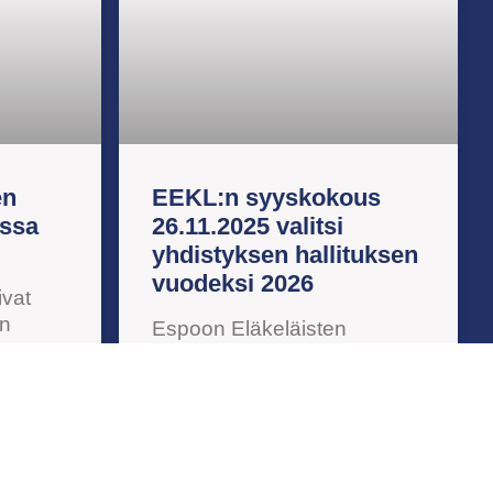
en
EEKL:n syyskokous
essa
26.11.2025 valitsi
yhdistyksen hallituksen
vuodeksi 2026
ivat
en
Espoon Eläkeläisten
Keskusliitto ry:n (EEKL)
avat
jäsenyhteisöjen edustajat
, johon
valitsivat EEKL:n
avat
puheenjohtajan,
jan,
varapuheenjohtajan sekä
iminnan.
hallituksen jäsenet