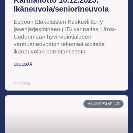
Kannanotto 10.12.2025:
Ikäneuvola/seniorineuvola
Espoon Eläkeläisten Keskusliitto ry
jäsenjärjestöineen (15) kannattaa Länsi-
Uudenmaan hyvinvointialueen
vanhusneuvoston tekemää aloitetta
ikäneuvolan perustamisesta.
LUE LISÄÄ
24.1.2026
ASUMISPALVELUT