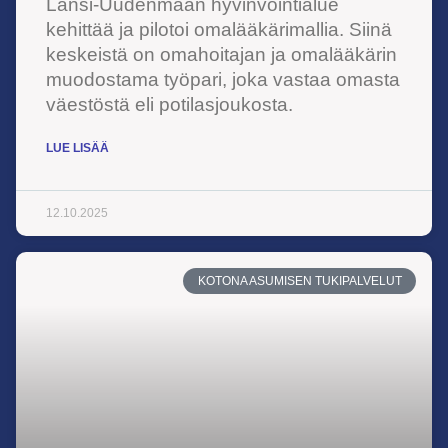
Länsi-Uudenmaan hyvinvointialue
kehittää ja pilotoi omalääkärimallia. Siinä
keskeistä on omahoitajan ja omalääkärin
muodostama työpari, joka vastaa omasta
väestöstä eli potilasjoukosta.
LUE LISÄÄ
12.10.2025
KOTONA ASUMISEN TUKIPALVELUT