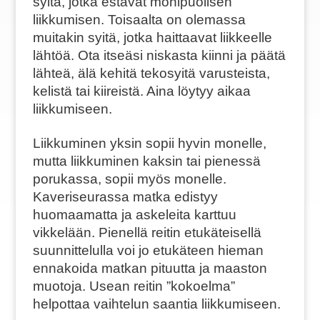
syitä, jotka estävät monipuolisen
liikkumisen. Toisaalta on olemassa
muitakin syitä, jotka haittaavat liikkeelle
lähtöä. Ota itseäsi niskasta kiinni ja päätä
lähteä, älä kehitä tekosyitä varusteista,
kelistä tai kiireistä. Aina löytyy aikaa
liikkumiseen.
Liikkuminen yksin sopii hyvin monelle,
mutta liikkuminen kaksin tai pienessä
porukassa, sopii myös monelle.
Kaveriseurassa matka edistyy
huomaamatta ja askeleita karttuu
vikkelään. Pienellä reitin etukäteisellä
suunnittelulla voi jo etukäteen hieman
ennakoida matkan pituutta ja maaston
muotoja. Usean reitin ”kokoelma”
helpottaa vaihtelun saantia liikkumiseen.