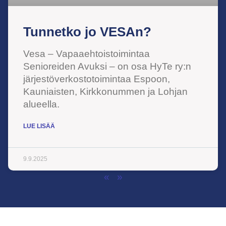
Tunnetko jo VESAn?
Vesa – Vapaaehtoistoimintaa
Senioreiden Avuksi – on osa HyTe ry:n
järjestöverkostotoimintaa Espoon,
Kauniaisten, Kirkkonummen ja Lohjan
alueella.
LUE LISÄÄ
9.9.2025
«
»