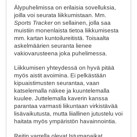
Älypuhelimissa on erilaisia sovelluksia,
joilla voi seurata liikkumistaan. Mm.
Sports Tracker
on sellainen, jolla saa
muistiin monenlaista tietoa liikkumisesta
mm. kartan kuntoilureitistä. Toisaalta
askelmäärien seuranta lienee
vakiovarusteena joka puhelimessa.
Liikkumisen yhteydessä on hyvä pitää
myös aistit avoimina. Ei pelkästään
kipuaistimusten seurantaa, vaan
katselemalla näkee ja kuuntelemalla
kuulee. Juttelemalla kaverin kanssa
parantaa varmasti liikuntaan virkistävää
lisävaikutusta, mutta liiallinen jutustelu voi
haitata myös ympäristön havainnointia.
Reitin varrella olevat Istumapaikat,