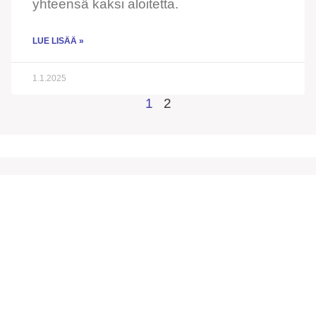
yhteensä kaksi aloitetta.
LUE LISÄÄ »
1.1.2025
1
2
Etusivu
info@eekl.fi
Yhteystiedot
Toiminta
Palaute ja kysymyksiä
© EEKL