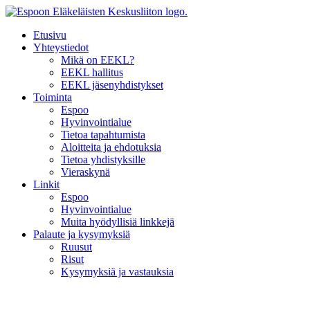
Mene
sisältöön
Etusivu
Yhteystiedot
Mikä on EEKL?
EEKL hallitus
EEKL jäsenyhdistykset
Toiminta
Espoo
Hyvinvointialue
Tietoa tapahtumista
Aloitteita ja ehdotuksia
Tietoa yhdistyksille
Vieraskynä
Linkit
Espoo
Hyvinvointialue
Muita hyödyllisiä linkkejä
Palaute ja kysymyksiä
Ruusut
Risut
Kysymyksiä ja vastauksia