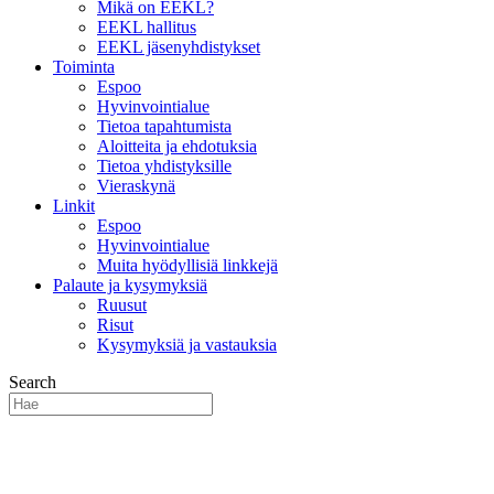
Mikä on EEKL?
EEKL hallitus
EEKL jäsenyhdistykset
Toiminta
Espoo
Hyvinvointialue
Tietoa tapahtumista
Aloitteita ja ehdotuksia
Tietoa yhdistyksille
Vieraskynä
Linkit
Espoo
Hyvinvointialue
Muita hyödyllisiä linkkejä
Palaute ja kysymyksiä
Ruusut
Risut
Kysymyksiä ja vastauksia
Search