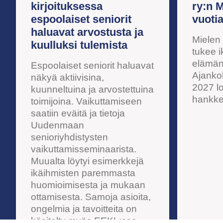
kirjoituksessa
ry:n 
espoolaiset seniorit
vuotia
haluavat arvostusta ja
Mielen 
kuulluksi tulemista
tukee i
elämänt
Espoolaiset seniorit haluavat
Ajankoh
näkyä aktiivisina,
2027 l
kuunneltuina ja arvostettuina
hankke
toimijoina. Vaikuttamiseen
saatiin eväitä ja tietoja
Uudenmaan
senioriyhdistysten
vaikuttamisseminaarista.
Muualta löytyi esimerkkejä
ikäihmisten paremmasta
huomioimisesta ja mukaan
ottamisesta. Samoja asioita,
ongelmia ja tavoitteita on
käsitelty myös EEKL:ssa