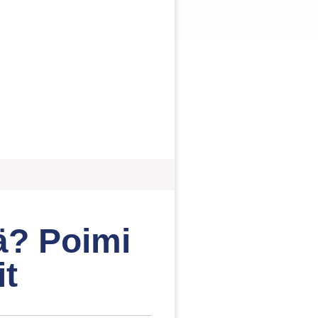
tä? Poimi
it