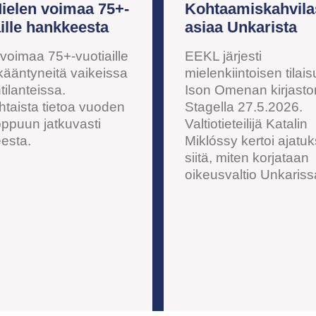
Mielen voimaa 75+-
Kohtaamiskahvila
ille hankkeesta
asiaa Unkarista
voimaa 75+-vuotiaille
EEKL järjesti
kääntyneitä vaikeissa
mielenkiintoisen tilai
ilanteissa.
Ison Omenan kirjasto
taista tietoa vuoden
Stagella 27.5.2026.
oppuun jatkuvasti
Valtiotieteilijä Katalin
esta.
Miklóssy kertoi ajatuk
siitä, miten korjataan
oikeusvaltio Unkariss