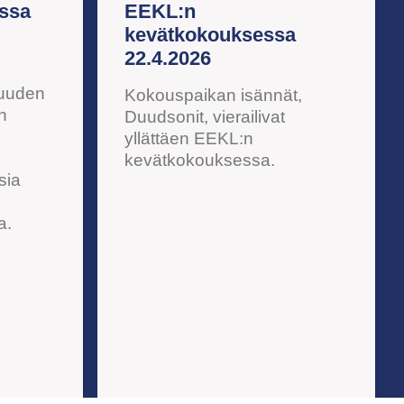
ssa
EEKL:n
kevätkokouksessa
22.4.2026
suuden
Kokouspaikan isännät,
n
Duudsonit, vierailivat
yllättäen EEKL:n
kevätkokouksessa.
sia
a.