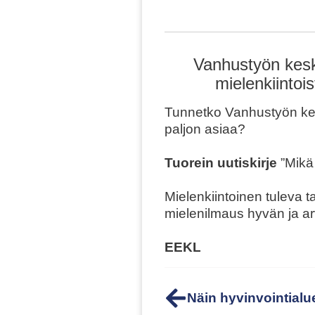
Vanhustyön kesku
mielenkiintoi
Tunnetko Vanhustyön kesk
paljon asiaa?
Tuorein uutiskirje
”Mikä 
Mielenkiintoinen tuleva
mielenilmaus hyvän ja a
EEKL