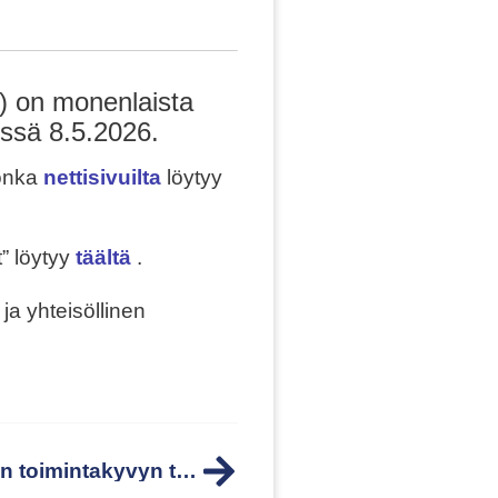
6) on monenlaista
issä 8.5.2026.
jonka
nettisivuilta
löytyy
t” löytyy
täältä
.
n ja yhteisöllinen
Laki ikääntyneen väestön toimintakyvyn tukemisesta sekä iäkkäiden sosiaali- ja terveyspalveluista