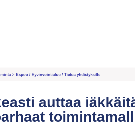
iminta
>
Espoo
/
Hyvinvointialue
/
Tietoa yhdistyksille
easti auttaa iäkkäi
arhaat toimintamall