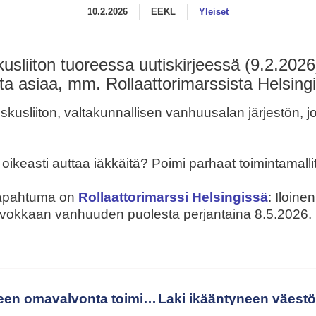
10.2.2026
EEKL
Yleiset
sliiton tuoreessa uutiskirjeessä (9.2.202
sta asiaa, mm. Rollaattorimarssista Helsing
usliiton, valtakunnallisen vanhuusalan järjestön, 
oikeasti auttaa iäkkäitä? Poimi parhaat toimintamalli
 tapahtuma on
Rollaattorimarssi Helsingissä
: Iloine
rvokkaan vanhuuden puolesta perjantaina 8.5.2026.
Näin hyvinvointialueen omavalvonta toimii ikääntyneiden asumispalveluissa