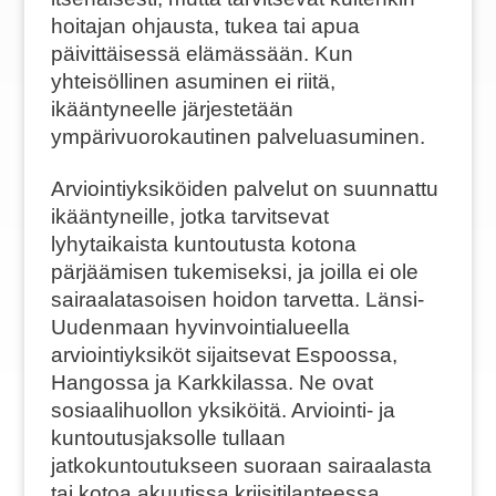
hoitajan ohjausta, tukea tai apua
päivittäisessä elämässään. Kun
yhteisöllinen asuminen ei riitä,
ikääntyneelle järjestetään
ympärivuorokautinen palveluasuminen.
Arviointiyksiköiden palvelut on suunnattu
ikääntyneille, jotka tarvitsevat
lyhytaikaista kuntoutusta kotona
pärjäämisen tukemiseksi, ja joilla ei ole
sairaalatasoisen hoidon tarvetta. Länsi-
Uudenmaan hyvinvointialueella
arviointiyksiköt sijaitsevat Espoossa,
Hangossa ja Karkkilassa. Ne ovat
sosiaalihuollon yksiköitä. Arviointi- ja
kuntoutusjaksolle tullaan
jatkokuntoutukseen suoraan sairaalasta
tai kotoa akuutissa kriisitilanteessa.