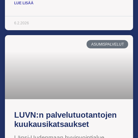
LUE LISÄÄ
6.2.2026
ASUMISPALVELUT
LUVN:n palvelutuotantojen
kuukausikatsaukset
Länsi-Uudenmaan hyvinvointialue