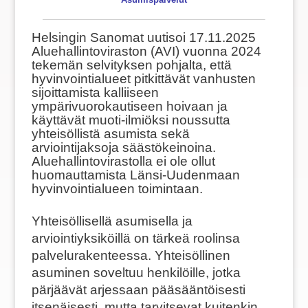
Helsingin Sanomat uutisoi 17.11.2025
Aluehallintoviraston (AVI) vuonna 2024
tekemän selvityksen pohjalta, että
hyvinvointialueet pitkittävät vanhusten
sijoittamista kalliiseen
ympärivuorokautiseen hoivaan ja
käyttävät muoti-ilmiöksi noussutta
yhteisöllistä asumista sekä
arviointijaksoja säästökeinoina.
Aluehallintovirastolla ei ole ollut
huomauttamista Länsi-Uudenmaan
hyvinvointialueen toimintaan.
Yhteisöllisellä asumisella ja
arviointiyksiköillä on tärkeä roolinsa
palvelurakenteessa. Yhteisöllinen
asuminen soveltuu henkilöille, jotka
pärjäävät arjessaan pääsääntöisesti
itsenäisesti, mutta tarvitsevat kuitenkin