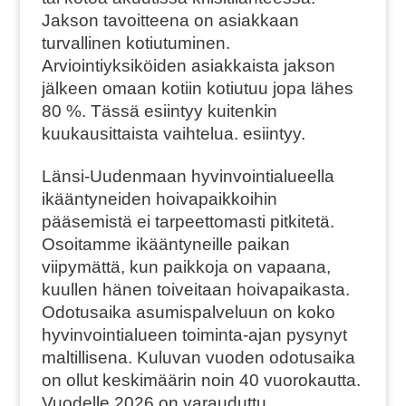
Jakson tavoitteena on asiakkaan
turvallinen kotiutuminen.
Arviointiyksiköiden asiakkaista jakson
jälkeen omaan kotiin kotiutuu jopa lähes
80 %. Tässä esiintyy kuitenkin
kuukausittaista vaihtelua. esiintyy.
Länsi-Uudenmaan hyvinvointialueella
ikääntyneiden hoivapaikkoihin
pääsemistä ei tarpeettomasti pitkitetä.
Osoitamme ikääntyneille paikan
viipymättä, kun paikkoja on vapaana,
kuullen hänen toiveitaan hoivapaikasta.
Odotusaika asumispalveluun on koko
hyvinvointialueen toiminta-ajan pysynyt
maltillisena. Kuluvan vuoden odotusaika
on ollut keskimäärin noin 40 vuorokautta.
Vuodelle 2026 on varauduttu