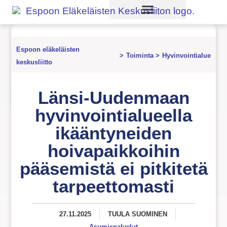
Palaute ja kysymyksiä
Espoon eläkeläisten
>
Toiminta
>
Hyvinvointialue
keskusliitto
Länsi-Uudenmaan
hyvinvointialueella
ikääntyneiden
hoivapaikkoihin
pääsemistä ei pitkitetä
tarpeettomasti
27.11.2025
TUULA SUOMINEN
Asumispalvelut