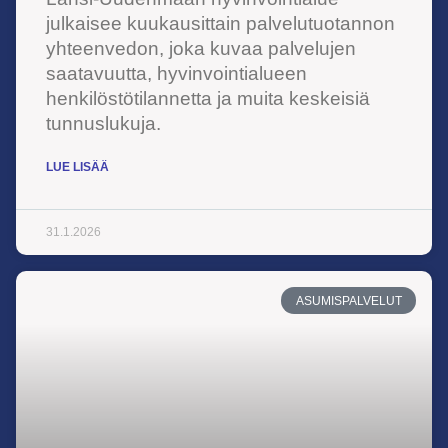
julkaisee kuukausittain palvelutuotannon
yhteenvedon, joka kuvaa palvelujen
saatavuutta, hyvinvointialueen
henkilöstötilannetta ja muita keskeisiä
tunnuslukuja. ​
LUE LISÄÄ
31.1.2026
ASUMISPALVELUT