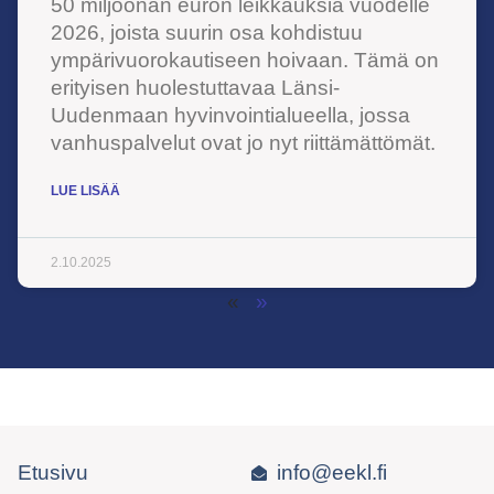
50 miljoonan euron leikkauksia vuodelle
2026, joista suurin osa kohdistuu
ympärivuorokautiseen hoivaan. Tämä on
erityisen huolestuttavaa Länsi-
Uudenmaan hyvinvointialueella, jossa
vanhuspalvelut ovat jo nyt riittämättömät.
LUE LISÄÄ
2.10.2025
«
»
Etusivu
info@eekl.fi