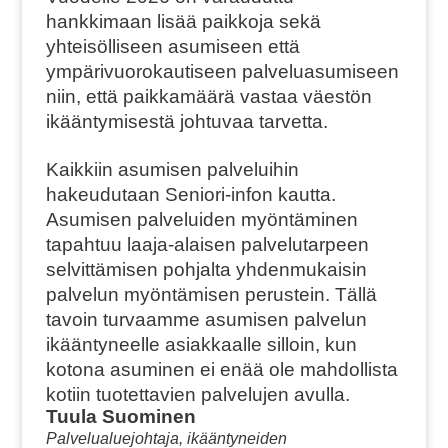
hankkimaan lisää paikkoja sekä
yhteisölliseen asumiseen että
ympärivuorokautiseen palveluasumiseen
niin, että paikkamäärä vastaa väestön
ikääntymisestä johtuvaa tarvetta.
Kaikkiin asumisen palveluihin
hakeudutaan Seniori-infon kautta.
Asumisen palveluiden myöntäminen
tapahtuu laaja-alaisen palvelutarpeen
selvittämisen pohjalta yhdenmukaisin
palvelun myöntämisen perustein. Tällä
tavoin turvaamme asumisen palvelun
ikääntyneelle asiakkaalle silloin, kun
kotona asuminen ei enää ole mahdollista
kotiin tuotettavien palvelujen avulla.
Tuula Suominen
Palvelualuejohtaja, ikääntyneiden